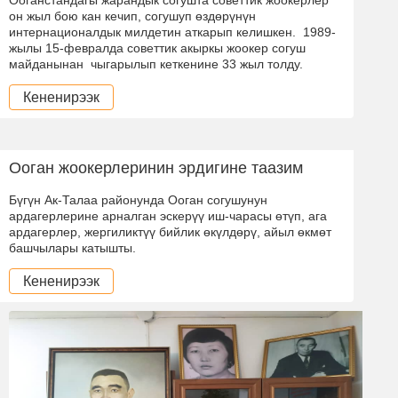
он жыл бою кан кечип, согушуп өздөрүнүн
интернационалдык милдетин аткарып келишкен. 1989-
жылы 15-февралда советтик акыркы жоокер согуш
майданынан чыгарылып кеткенине 33 жыл толду.
Кененирээк
Ооган жоокерлеринин эрдигине таазим
Бүгүн Ак-Талаа районунда Ооган согушунун
ардагерлерине арналган эскерүү иш-чарасы өтүп, ага
ардагерлер, жергиликтүү бийлик өкүлдөрү, айыл өкмөт
башчылары катышты.
Кененирээк