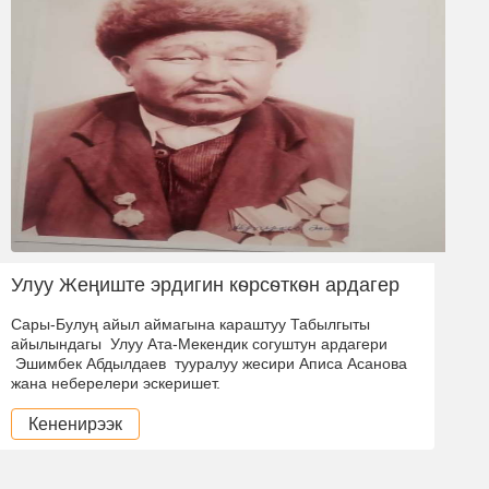
Улуу Жеңиште эрдигин кѳрсѳткѳн ардагер
Сары-Булуң айыл аймагына караштуу Табылгыты
айылындагы Улуу Ата-Мекендик согуштун ардагери
Эшимбек Абдылдаев тууралуу жесири Аписа Асанова
жана неберелери эскеришет.
Кененирээк