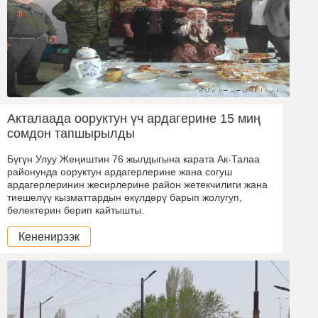
Акталаада ооруктун үч ардагерине 15 миң
сомдон тапшырылды
Бүгүн Улуу Жеңиштин 76 жылдыгына карата Ак-Талаа
районунда ооруктун ардагерлерине жана согуш
ардагерлеринин жесирлерине район жетекчилиги жана
тиешелүү кызматтардын өкүлдөрү барып жолугуп,
белектерин берип кайтышты.
Кененирээк