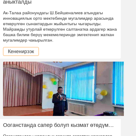
аныкталды
Ак-Талаа районундагы Ш.Бейшеналиев атындагы
инновациялык орто мектебинде мугалимдер арасында
өткөрүлгөн сынактардын жыйынтыгы чыгарылды.
Майрамды утурлай өткөрүлгөн салтанатка ардагер жана
башка билим берүү мекемелеринде эмгектенип жаткан
мугалимдер чакырылган.
Кененирээк
Ооганстанда сапер болуп кызмат өтөдүм…
Ооганстандагы жарандык согушта советтик жоокерлер