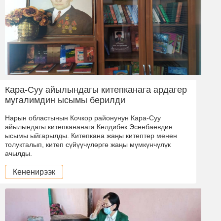
Кара-Суу айылындагы китепканага ардагер
мугалимдин ысымы берилди
Нарын областынын Кочкор районунун Кара-Суу
айылындагы китепкананага Келдибек Эсенбаевдин
ысымы ыйгарылды. Китепкана жаңы китептер менен
толукталып, китеп сүйүүчүлөргө жаңы мүмкүнчүлүк
ачылды.
Кененирээк