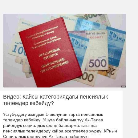
Видео: Кайсы категориядагы пенсиялык
төлөмдөр көбөйдү?
Үстүбүздөгү жылдын 1-июлунан тарта пенсиялык
төлөмдөр көбөйдү. Ушуга байланыштуу Ак-Талаа
райондук социалдык фонд башкармалыгында
пенсиялык төлөмдөрдү кайра эсептөөлөр жүрдү. КРнын
Социалдык фондунун Ак-Талаа райондук