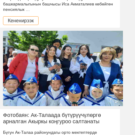
башкармалыгынын башчысы Иса Акматалиев көбөйгөн
пенсиялык …
Кененирээк
Фотобаян: Ак-Талаада бүтүрүүчүлөргө
арналган Акыркы коңгуроо салтанаты
Бүгүн Ак-Талаа районундагы орто мектептерде