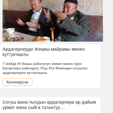
Ардагерлерди Жеңиш майрамы менен
куттукташты
7-майда Ат-Башы районунун акими жанан орун
басарлары райондогу Улуу Ата Мекендик согуштун
ардагерлерин куттукташты.
Кененирээк
Согуш жана тылдын ардагерлери ар дайым
урмат жана сыйга татыктуу…