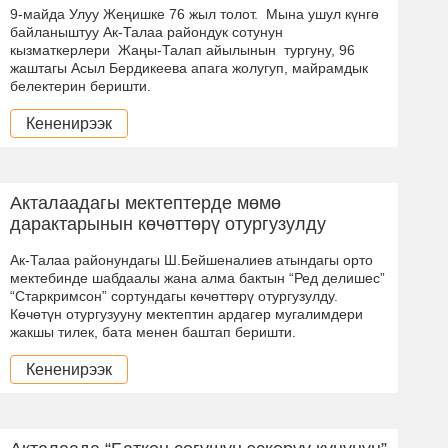
9-майда Улуу Жеңишке 76 жыл толот. Мына ушул күнгө
байланыштуу Ак-Талаа райондук сотунун
кызматкерлери Жаңы-Талап айылынын тургуну, 96
жаштагы Асыл Бердикеева апага жолугуп, майрамдык
белектерин беришти.
Кененирээк
Акталаадагы мектептерде мөмө
дарактарынын көчөттөрү отургузулду
Ак-Талаа районундагы Ш.Бейшеналиев атындагы орто
мектебинде шабдаалы жана алма бактын “Ред делишес”
“Старкримсон” сортундагы көчөттөрү отургузулду.
Көчөтүн отургузууну мектептин ардагер мугалимдери
жакшы тилек, бата менен баштап беришти.
Кененирээк