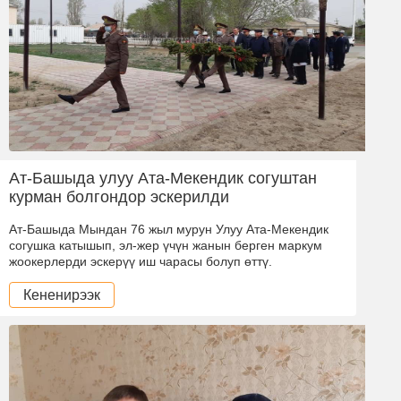
Ат-Башыда улуу Ата-Мекендик согуштан
курман болгондор эскерилди
Ат-Башыда Мындан 76 жыл мурун Улуу Ата-Мекендик
согушка катышып, эл-жер үчүн жанын берген маркум
жоокерлерди эскерүү иш чарасы болуп өттү.
Кененирээк