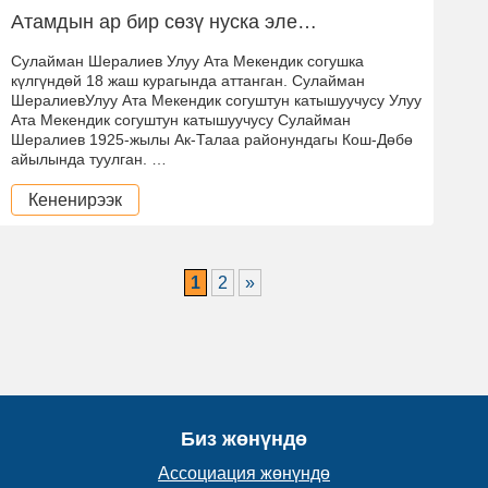
Атамдын ар бир сөзү нуска эле…
Сулайман Шералиев Улуу Ата Мекендик согушка
күлгүндөй 18 жаш курагында аттанган. Сулайман
ШералиевУлуу Ата Мекендик согуштун катышуучусу Улуу
Ата Мекендик согуштун катышуучусу Сулайман
Шералиев 1925-жылы Ак-Талаа районундагы Кош-Дөбө
айылында туулган. …
Кененирээк
1
2
»
Биз жөнүндө
Ассоциация жөнүндө