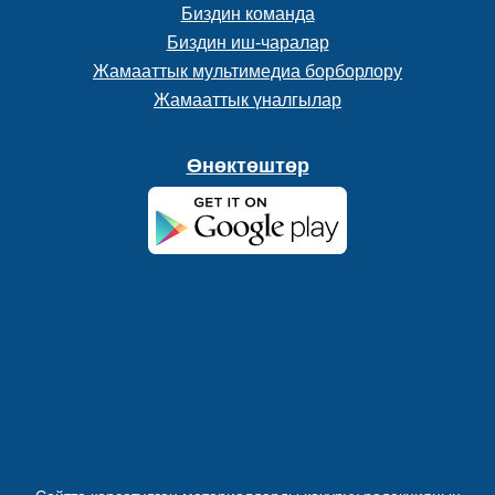
Биздин команда
Биздин иш-чаралар
Жамааттык мультимедиа борборлору
Жамааттык үналгылар
Өнөктөштөр