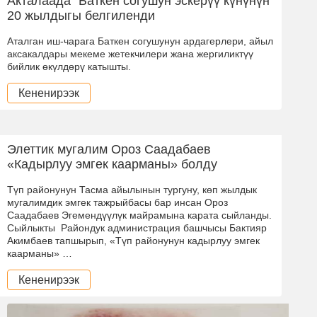
Акталаада “Баткен согушун эскерүү күнүнүн”
20 жылдыгы белгиленди
Аталган иш-чарага Баткен согушунун ардагерлери, айыл
аксакалдары мекеме жетекчилери жана жергиликтүү
бийлик өкүлдөрү катышты.
Кененирээк
Элеттик мугалим Ороз Саадабаев
«Кадырлуу эмгек каарманы» болду
Түп районунун Тасма айылынын тургуну, көп жылдык
мугалимдик эмгек тажрыйбасы бар инсан Ороз
Саадабаев Эгемендүүлүк майрамына карата сыйланды.
Сыйлыкты Райондук администрация башчысы Бактияр
Акимбаев тапшырып, «Түп районунун кадырлуу эмгек
каарманы» …
Кененирээк