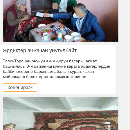
Эрдиктер эч качан унутулбайт
Тогуз-Торо районунун акими,орун басары, өкмөт
башчылары 9-май жеңиш күнүнө карата ардагерлердин
байбичелерине барып, ал абалын сурап, чакан
майрамдык белектерин тапшырып келишти.
Кененирээк