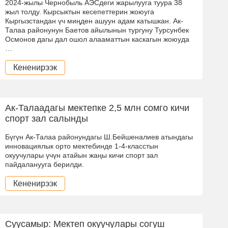
2024-жылы Чернобыль АЭСдеги жарылууга туура 38
жыл толду. Кырсыктын кесепеттерин жоюуга
Кыргызстандан үч миңден ашуун адам катышкан. Ак-
Талаа районунун Баетов айылынын тургуну Турсунбек
Осмонов дагы дал ошол алааматтын каскагын жоюуда
…
Кененирээк
Ак-Талаадагы мектепке 2,5 млн сомго кичи
спорт зал салынды
Бүгүн Ак-Талаа районундагы Ш.Бейшеналиев атындагы
инновациялык орто мектебинде 1-4-класстын
окуучулары үчүн атайын жаңы кичи спорт зал
пайдаланууга берилди.
Кененирээк
Суусамыр: Мектеп окуучулары согуш