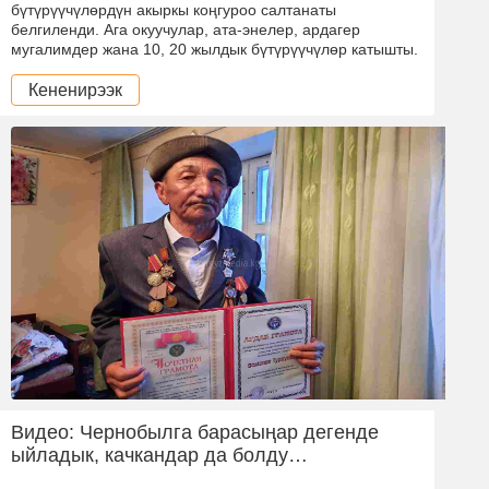
бүтүрүүчүлөрдүн акыркы коңгуроо салтанаты
белгиленди. Ага окуучулар, ата-энелер, ардагер
мугалимдер жана 10, 20 жылдык бүтүрүүчүлөр катышты.
Кененирээк
Видео: Чернобылга барасыңар дегенде
ыйладык, качкандар да болду…