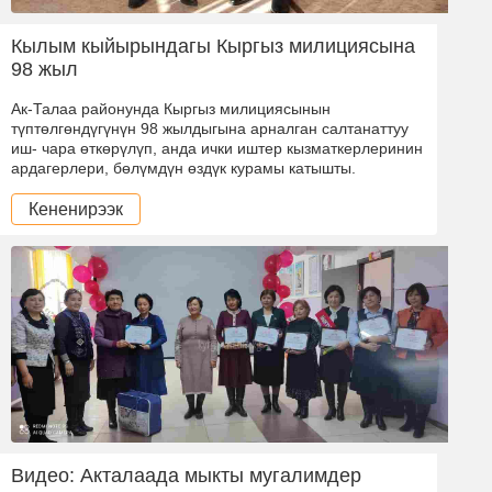
Кылым кыйырындагы Кыргыз милициясына
98 жыл
Ак-Талаа районунда Кыргыз милициясынын
түптөлгөндүгүнүн 98 жылдыгына арналган салтанаттуу
иш- чара өткөрүлүп, анда ички иштер кызматкерлеринин
ардагерлери, бөлүмдүн өздүк курамы катышты.
Кененирээк
Видео: Акталаада мыкты мугалимдер