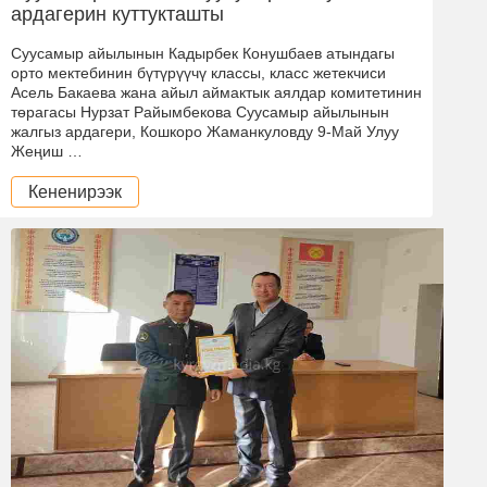
ардагерин куттукташты
Суусамыр айылынын Кадырбек Конушбаев атындагы
орто мектебинин бүтүрүүчү классы, класс жетекчиси
Асель Бакаева жана айыл аймактык аялдар комитетинин
төрагасы Нурзат Райымбекова Суусамыр айылынын
жалгыз ардагери, Кошкоро Жаманкуловду 9-Май Улуу
Жеңиш …
Кененирээк