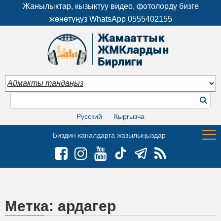
Жанылыктар, кызыктуу видео, фотолорду бизге
жөнөтүңүз WhatsApp
0555402155
Русский
Кыргызча
Биздин каналдарга жазылыңыздар
Метка:
ардагер