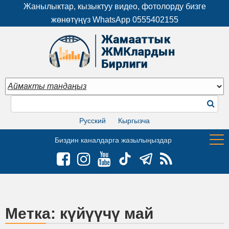
Жанылыктар, кызыктуу видео, фотолорду бизге
жөнөтүңүз WhatsApp
0555402155
Русский
Кыргызча
Биздин каналдарга жазылыңыздар
Метка:
күйүүчү май