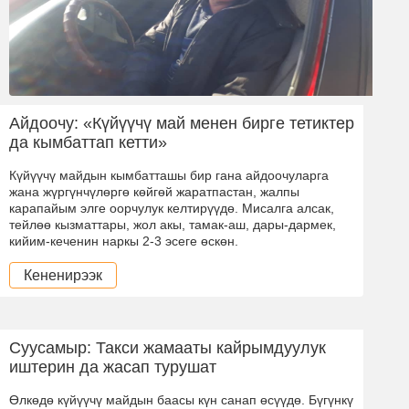
Айдоочу: «Күйүүчү май менен бирге тетиктер
да кымбаттап кетти»
Күйүүчү майдын кымбатташы бир гана айдоочуларга
жана жүргүнчүлөргө көйгөй жаратпастан, жалпы
карапайым элге оорчулук келтирүүдө. Мисалга алсак,
тейлөө кызматтары, жол акы, тамак-аш, дары-дармек,
кийим-кеченин наркы 2-3 эсеге өскөн.
Кененирээк
Суусамыр: Такси жамааты кайрымдуулук
иштерин да жасап турушат
Өлкөдө күйүүчү майдын баасы күн санап өсүүдө. Бүгүнкү