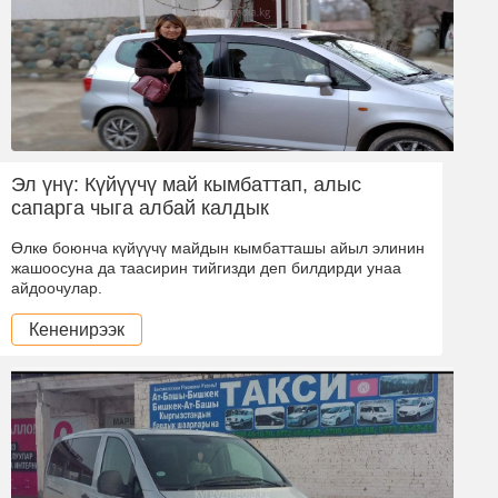
Эл үнү: Күйүүчү май кымбаттап, алыс
сапарга чыга албай калдык
Өлкө боюнча күйүүчү майдын кымбатташы айыл элинин
жашоосуна да таасирин тийгизди деп билдирди унаа
айдоочулар.
Кененирээк