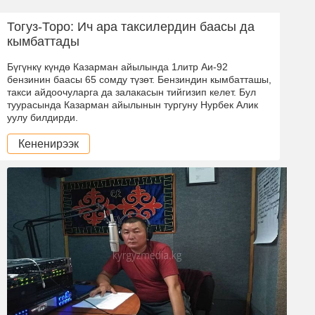
Тогуз-Торо: Ич ара таксилердин баасы да
кымбаттады
Бүгүнкү күндө Казарман айылында 1литр Аи-92
бензинин баасы 65 сомду түзөт. Бензиндин кымбатташы,
такси айдоочуларга да залакасын тийгизип келет. Бул
туурасында Казарман айылынын тургуну Нурбек Алик
уулу билдирди.
Кененирээк