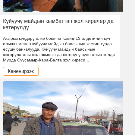
Күйүүчү майдын кымбаттап жол кирелер да
көтөрүлдү
Акыркы күндөрү өлкө боюнча Ковид-19 илдетинин күч
алышы менен күйүүчү майдын баасынын кескин түрдө
өсүшү байкалууда. Күйүүчү майдын баасынын
жогорулаганы жол акынын да көтөрүлүшүнө алып келди.
Мурда Суусамыр-Кара-Балта жол киреси …
Кененирээк