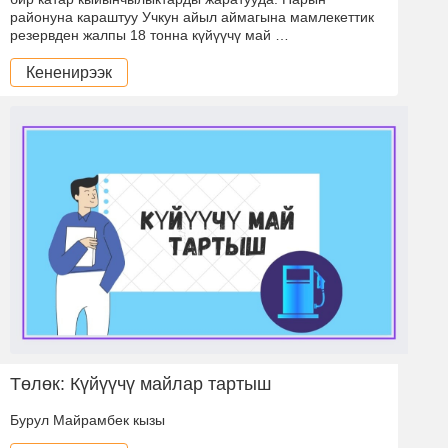
районуна караштуу Учкун айыл аймагына мамлекеттик
резервден жалпы 18 тонна күйүүчү май …
Кененирээк
Төлөк: Күйүүчү майлар тартыш
Бурул Майрамбек кызы