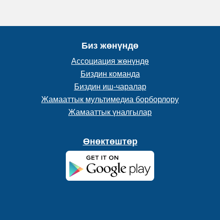
Биз жөнүндө
Ассоциация жөнүндө
Биздин команда
Биздин иш-чаралар
Жамааттык мультимедиа борборлору
Жамааттык үналгылар
Өнөктөштөр