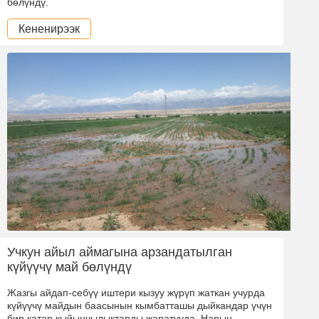
бөлүндү.
Кененирээк
Учкун айыл аймагына арзандатылган
күйүүчү май бөлүндү
Жазгы айдап-себүү иштери кызуу жүрүп жаткан учурда
күйүүчү майдын баасынын кымбатташы дыйкандар үчүн
бир катар кыйынчылыктарды жаратууда. Нарын