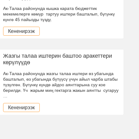
Ак-Талаа районунда кышка карата бюджеттик
мекемелерге көмүр тартуу иштери башталып, бүгүнкү
күнгө 45 пайызды түздү.
Кененирээк
Жазгы талаа иштерин баштоо аракеттери
көрүлүүдө
Ак-Талаа районунда жазгы талаа иштери өз убагында
башталып, өз убагында бүтүүсү үчүн айыл чарба штабы
түзүлгөн. Бүгүнкү күндө айдоо аянттарына суу кое
берилди. Үч жарым миң гектарга жакын аянтты сугаруу
…
Кененирээк