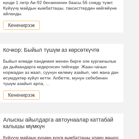
күндө 1 литр Аи-92 бензининин баасы 56 сомду түзөт.
Күйүүчү майдын кымбатташы, таксисттердин көйгөйүнө
айланды.
Кененирээк
Кочкор: Быйыл түшүм аз көрсөткүчтө
Быйыл өлкөдө пандемия менен бирге эле кургакчылык
да дыйкандарга кедергисин тийгизди. Жаан-чачын
нормадан аз жаап, суунун көлөмү азайып, чөп жана дан
өсүмдүктөр күйүп кетти. Албетте, мунун себебинен
түшүм азайып арпа, …
Кененирээк
Алыскы айылдарга автоунаалар каттабай
калышы мүмкүн
Күйүүчү майдын күндөн күнгө кымбатташы элдин жашоо