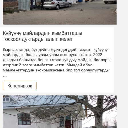
Күйүүчү майлардын кымбатташы
тоскоолдуктарды алып келет
Кыргызстанда, бүт дүйнө жүзүндөгүдөй, газдын, күйүүчү
майлардын баасы улам-улам жогорулап жатат. 2022-
жылдын башында бензин жана күйүүчү майдын баалары
дээрлик 2 эсеге кымбаттап кетти. Мындай абал
мамлекеттердин экономикасына бир топ оорчулуктарды
…
Кененирээк