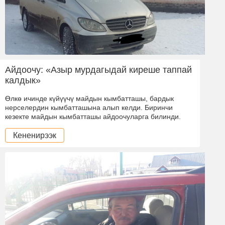
Айдоочу: «Азыр мурдагыдай киреше таппай
калдык»
Өлкө ичинде күйүүчү майдын кымбатташы, бардык
нерселердин кымбатташына алып келди. Биринчи
кезекте майдын кымбатташы айдоочуларга билинди.
Кененирээк