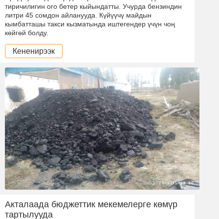
тиричилигин ого бетер кыйындатты. Учурда бензиндин
литри 45 сомдон айланууда. Күйүүчү майдын
кымбатташы такси кызматында иштегендер үчүн чоң
көйгөй болду.
Кененирээк
Акталаада бюджеттик мекемелерге көмүр
тартылууда