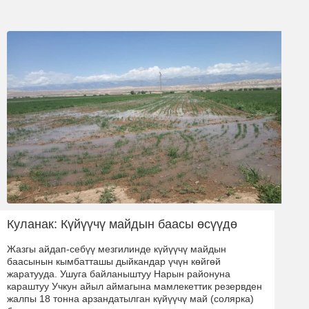
Куланак: Күйүүчү майдын баасы өсүүдө
Жазгы айдап-себүү мезгилинде күйүүчү майдын
баасынын кымбатташы дыйкандар үчүн көйгөй
жаратууда. Ушуга байланыштуу Нарын районуна
караштуу Учкун айыл аймагына мамлекеттик резервден
жалпы 18 тонна арзандатылган күйүүчү май (солярка)