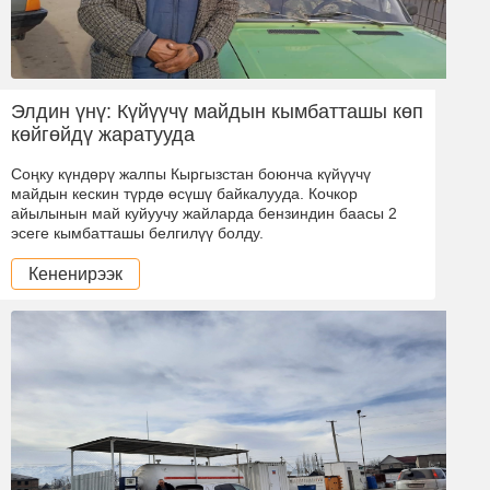
Элдин үнү: Күйүүчү майдын кымбатташы көп
көйгөйдү жаратууда
Соңку күндөрү жалпы Кыргызстан боюнча күйүүчү
майдын кескин түрдө өсүшү байкалууда. Кочкор
айылынын май куйуучу жайларда бензиндин баасы 2
эсеге кымбатташы белгилүү болду.
Кененирээк