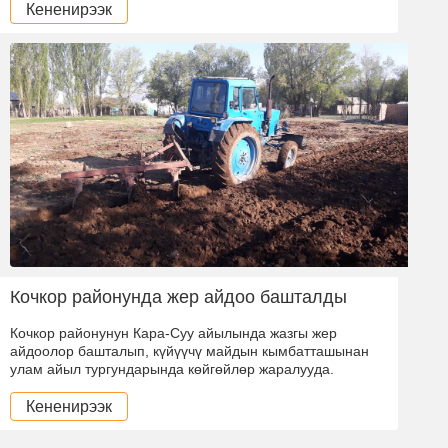
Кененирээк
Кочкор районунда жер айдоо башталды
Кочкор районунун Кара-Суу айылында жазгы жер
айдоолор башталып, күйүүчү майдын кымбатташынан
улам айыл тургундарында көйгөйлөр жаралууда.
Кененирээк