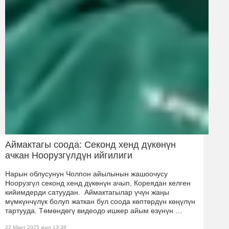
Аймактагы соода: Секонд хенд дүкөнүн
ачкан Ноорузгүлдүн ийгилиги
Нарын облусунун Чолпон айылынын жашоочусу
Ноорузгүл секонд хенд дүкөнүн ачып, Кореядан келген
кийимдерди сатуудан. Аймактагылар үчүн жаңы
мүмкүнчүлүк болуп жаткан бул соода көптөрдүн көңүлүн
тартууда. Төмөндөгү видеодо ишкер айым өзүнүн …
22 Март 2025 жыл 13:38