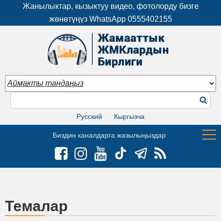
Жанылыктар, кызыктуу видео, фотолорду бизге
жөнөтүңүз WhatsApp
0555402155
Русский
Кыргызча
Биздин каналдарга жазылыңыздар
Темалар