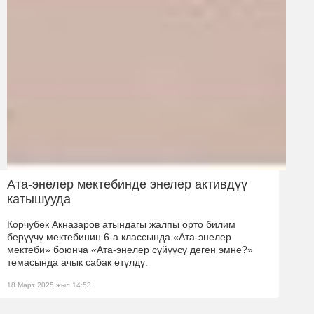
Ата-энелер мектебинде энелер активдүү
катышууда
Корчубек Акназаров атындагы жалпы орто билим
берүүчү мектебинин 6-а классында «Ата-энелер
мектеби» боюнча «Ата-энелер сүйүүсү деген эмне?»
темасында ачык сабак өтүлдү.
18 Март 2025 жыл 14:53