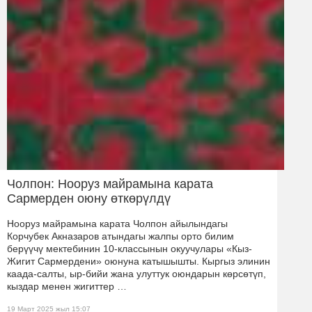
Чолпон: Нооруз майрамына карата
Сармерден оюну өткөрүлдү
Нооруз майрамына карата Чолпон айылындагы
Корчубек Акназаров атындагы жалпы орто билим
берүүчү мектебинин 10-классынын окуучулары «Кыз-
Жигит Сармердени» оюнуна катышышты. Кыргыз элинин
каада-салты, ыр-бийи жана улуттук оюндарын көрсөтүп,
кыздар менен жигиттер …
19 Март 2025 жыл 15:07