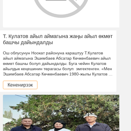
Т. Кулатов айыл аймагына жаңы айыл өкмөт
башчы дайындалды
Ош облусунун Ноокат районуна караштуу Т.Кулатов
айыл аймагына Эшимбаев Абсатар Көчкөнбаевич айыл
өкмөт башчы болуп дайындалды. Буга чейин Кулатов
айылдык кеңешинин төрагасы болуп эмгектенген. «Мен
Эшимбаев Абсатар Көчкөнбаевич 1980-жылы Кулатов …
Кененирээк