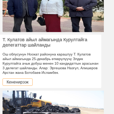
Т. Кулатов айыл аймагында Курултайга
делегаттар шайланды
Ош облусунун Ноокат районуна караштуу Т. Кулатов
айыл аймагында 25-декабрь өткөрүлүүчү Элдик
Курултайга ачык добуш менен 10 кандидаттын арасынан
3 делегат шайланды. Алар: Эргешова Назгүл, Алишеров
Арстан жана Ботобаев Исламбек.
Кененирээк