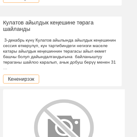
Кулатов айылдык кеңешине төрага
шайланды
3-декабрь күнү Кулатов айылында айылдык кеңешинин
сессия өткөрүлүп, күн тартибиндеги негизги маселе
катары айылдык кеңешиннин төрагасы айыл өкмөт
башчы болуп дайындалгандыгына байланыштуу
төраганы шайлоо каралып, ачык добуш берүү менен 31
…
Кененирээк