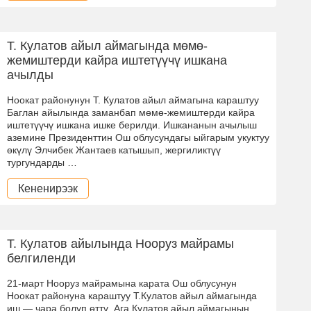
Т. Кулатов айыл аймагында мөмө-
жемиштерди кайра иштетүүчү ишкана
ачылды
Ноокат районунун Т. Кулатов айыл аймагына караштуу
Баглан айылында заманбап мөмө-жемиштерди кайра
иштетүүчү ишкана ишке берилди. Ишкананын ачылыш
аземине Президенттин Ош облусундагы ыйгарым укуктуу
өкүлү Элчибек Жантаев катышып, жергиликтүү
тургундарды …
Кененирээк
Т. Кулатов айылында Нооруз майрамы
белгиленди
21-март Нооруз майрамына карата Ош облусунун
Ноокат районуна караштуу Т.Кулатов айыл аймагында
иш — чара болуп өттү. Ага Кулатов айыл аймагынын