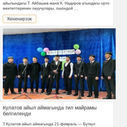
айылындагы Т. Айбашев жана К. Надиров атындагы орто
мектептеринин окуучулары, ошондой …
Кененирээк
Кулатов айыл аймагында тил майрамы
белгиленди
Т.Кулатов айыл аймагында 21-февраль — Бүткүл