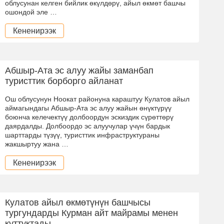
облусунан келген бийлик өкүлдөрү, айыл өкмөт башчы
ошондой эле …
Кененирээк
Абшыр-Ата эс алуу жайы заманбап
туристтик борборго айланат
Ош облусунун Ноокат районуна караштуу Кулатов айыл
аймагындагы Абшыр-Ата эс алуу жайын өнүктүрүү
боюнча келечектүү долбоордун эскиздик сүрөттөрү
даярдалды. Долбоордо эс алуучулар үчүн бардык
шарттарды түзүү, туристтик инфраструктураны
жакшыртуу жана …
Кененирээк
Кулатов айыл өкмөтүнүн башчысы
тургундарды Курман айт майрамы менен
куттуктады