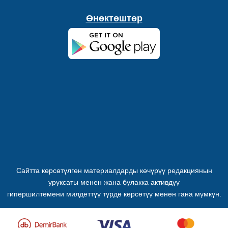
Өнөктөштөр
Сайтта көрсөтүлгөн материалдарды көчүрүү редакциянын
уруксаты менен жана булакка активдүү
гипершилтемени милдеттүү түрдө көрсөтүү менен гана мүмкүн.