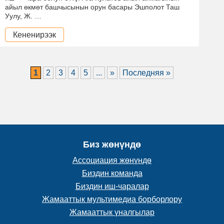
айыл өкмөт башчысынын орун басары Эшполот Таш
Уулу, Ж. …
Кененирээк
1
2
3
4
5
...
»
Последняя »
Биз жөнүндө
Ассоциация жөнүндө
Биздин команда
Биздин иш-чаралар
Жамааттык мультимедиа борборлору
Жамааттык үналгылар