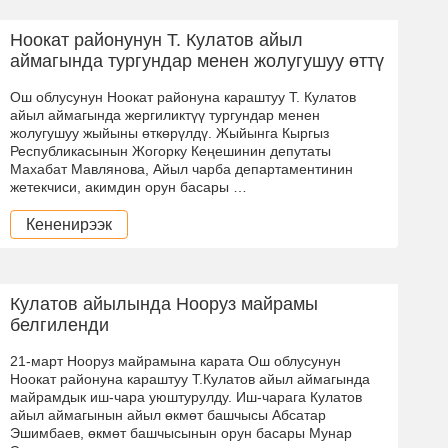
Ноокат районунун Т. Кулатов айыл
аймагында тургундар менен жолугушуу өттү
Ош облусунун Ноокат районуна караштуу Т. Кулатов
айыл аймагында жергиликтүү тургундар менен
жолугушуу жыйыны өткөрүлдү. Жыйынга Кыргыз
Республикасынын Жогорку Кеңешинин депутаты
Махабат Мавлянова, Айыл чарба департаментинин
жетекчиси, акимдин орун басары …
Кененирээк
Кулатов айылында Нооруз майрамы
белгиленди
21-март Нооруз майрамына карата Ош облусунун
Ноокат районуна караштуу Т.Кулатов айыл аймагында
майрамдык иш-чара уюштурулду. Иш-чарага Кулатов
айыл аймагынын айыл өкмөт башчысы Абсатар
Эшимбаев, өкмөт башчысынын орун басары Мунар