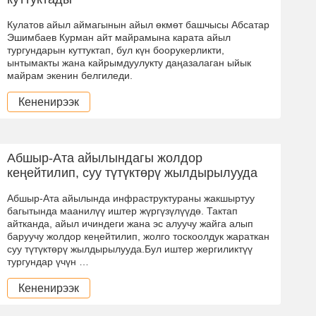
Кулатов айыл аймагынын айыл өкмөт башчысы Абсатар
Эшимбаев Курман айт майрамына карата айыл
тургундарын куттуктап, бул күн боорукерликти,
ынтымакты жана кайрымдуулукту даңазалаган ыйык
майрам экенин белгиледи.
Кененирээк
Абшыр-Ата айылындагы жолдор
кеңейтилип, суу түтүктөрү жылдырылууда
Абшыр-Ата айылында инфраструктураны жакшыртуу
багытында маанилүү иштер жүргүзүлүүдө. Тактап
айтканда, айыл ичиндеги жана эс алуучу жайга алып
баруучу жолдор кеңейтилип, жолго тоскоолдук жараткан
суу түтүктөрү жылдырылууда.Бул иштер жергиликтүү
тургундар үчүн …
Кененирээк