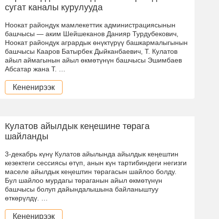
сугат каналы курулууда
Ноокат райондук мамлекеттик администрациясынын
башчысы — аким Шейшеканов Данияр Турдубекович,
Ноокат райондук агрардык өнүктүрүү башкармалыгынын
башчысы Кааров Батырбек Дыйканбаевич, Т. Кулатов
айыл аймагынын айыл өкмөтүнүн башчысы Эшимбаев
Абсатар жана Т. …
Кененирээк
Кулатов айылдык кеңешине төрага
шайланды
3-декабрь күнү Кулатов айылында айылдык кеңештин
кезектеги сессиясы өтүп, анын күн тартибиндеги негизги
маселе айылдык кеңештин төрагасын шайлоо болду.
Бул шайлоо мурдагы төраганын айыл өкмөтүнүн
башчысы болуп дайындалышына байланыштуу
өткөрүлдү. …
Кененирээк