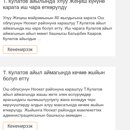
Т. Кулатов айылында Улуу Жеңиш күнүнө
карата иш чара өткөрүлдү
Улуу Жеңиш майрамынын 80 жылдыгына карата Ош
облусунун Ноокат районуна караштуу Т.Кулатов айыл
аймагында иш чара болуп өттү. Иш чарага Кулатов айыл
аймагынын айыл өкмөт башчысы Батырбек Кааров,
Кулатов айылдык …
Кененирээк
Т. Кулатов айыл аймагында көчмө жыйын
болуп өттү
Ош облусунун Ноокат районуна караштуу Т.Кулатов
айыл аймагында жашы жете элек өспүрүмдөр
арасындагы кылмыштуулукту жана коомдук терс
көрүнүштөрдү алдын алуу максатында көчмө жыйын
өткөрүлдү. Жыйынга Ноокат райондук мамлекеттик
администрациясынын башчысы-акимдин …
Кененирээк