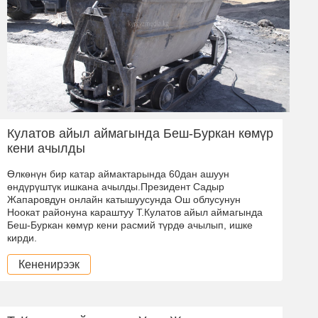
Кулатов айыл аймагында Беш-Буркан көмүр
кени ачылды
Өлкөнүн бир катар аймактарында 60дан ашуун
өндүрүштүк ишкана ачылды.Президент Садыр
Жапаровдун онлайн катышуусунда Ош облусунун
Ноокат районуна караштуу Т.Кулатов айыл аймагында
Беш-Буркан көмүр кени расмий түрдө ачылып, ишке
кирди.
Кененирээк