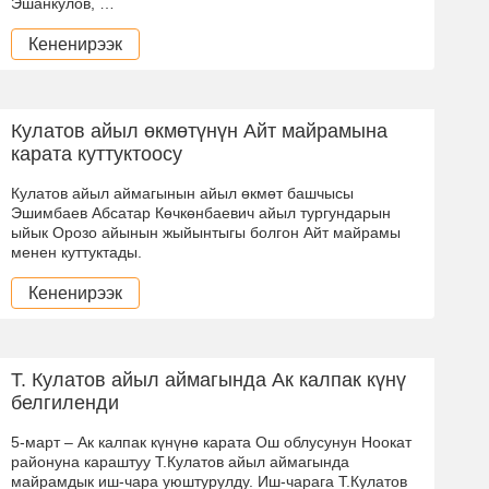
Эшанкулов, …
Кененирээк
Кулатов айыл өкмөтүнүн Айт майрамына
карата куттуктоосу
Кулатов айыл аймагынын айыл өкмөт башчысы
Эшимбаев Абсатар Көчкөнбаевич айыл тургундарын
ыйык Орозо айынын жыйынтыгы болгон Айт майрамы
менен куттуктады.
Кененирээк
Т. Кулатов айыл аймагында Ак калпак күнү
белгиленди
5-март – Ак калпак күнүнө карата Ош облусунун Ноокат
районуна караштуу Т.Кулатов айыл аймагында
майрамдык иш-чара уюштурулду. Иш-чарага Т.Кулатов