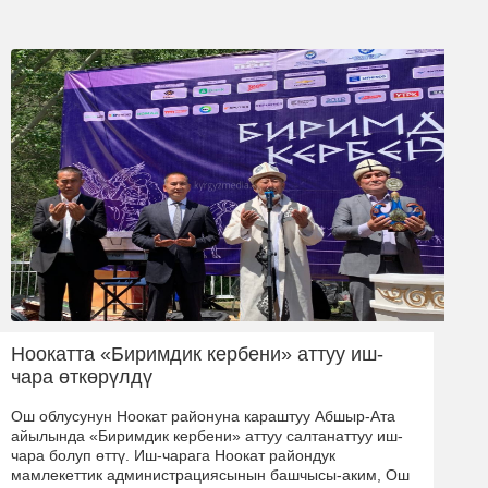
Ноокатта «Биримдик кербени» аттуу иш-
чара өткөрүлдү
Ош облусунун Ноокат районуна караштуу Абшыр-Ата
айылында «Биримдик кербени» аттуу салтанаттуу иш-
чара болуп өттү. Иш-чарага Ноокат райондук
мамлекеттик администрациясынын башчысы-аким, Ош