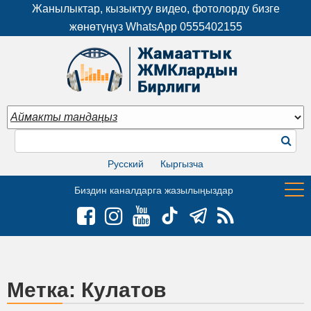
Жанылыктар, кызыктуу видео, фотолорду бизге
жөнөтүңүз WhatsApp
0555402155
Русский
Кыргызча
Биздин каналдарга жазылыңыздар
Метка:
Кулатов