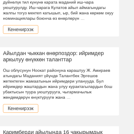
дүйнөлүк тил күнүнө карата маданий иш-чара
уюштурулду. Иш-чарага Кулатов айыл аймагындагы
жалпы тогуз мектеп катышып, ыр, бий жана көркөм окуу
номинациялары боюнча өз өнөрлөрүн …
Кененирээк
Айылдан чыккан өнөрпоздор: ийримдер
аркылуу өнүккөн таланттар
Ош облусунун Ноокат районуна караштуу Ж. Амираев
атындагы Маданият үйүндө Талантбек Эргешов
жетектеген жамаатынын ийримдери уланууда. Бул
ийримдер жаштардын жана улуу курактагылардын бош
убактысын туура уюштурууга, чыгармачылык
жөндөмдөрүн өнүктүрүүгө жана …
Кененирээк
Каримберди айылында 16 чакырымдык